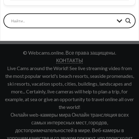
© Webcams.online. Все права защищены.
КОНТАКТЫ
Live Cams around the World! See live streaming video from
the most popular world's beach resorts, seaside promenades,
ski resorts, vacation spots, cities, buildings, landscapes and
more... Certainly, live cameras will help to plan a trip, for
example, at sea or give an opportunity to travel online all over
the world!
Онлайн web-камеры мира Онлайн трансляция всех
самых интересных мест, городов,
достопримечательностей в мире. Веб-камеры в
хорошем качестве и со звуком покажут, что происходит