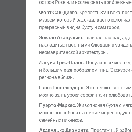
остров Роке или исследовать прибрежные
Форт Сан-Диего.
Крепость XVII века, пос
музеем, который рассказывает о колониал
прекрасный вид на бухту и сам город.
Зокало Акапулько.
Главная площадь, где
насладиться местными блюдами и увидеть
неомавританской архитектуры.
Лагуна Трес-Палос.
Популярное место дл
и большим разнообразием птиц. Экскурсии
региона вблизи.
Пляж Револкадеро.
Этот пляж с высоким
можно взять уроки серфинга и полюбоват
Пуэрто-Маркес.
Живописная бухта с мяг
можно попробовать свежие морепродукты.
семейных пикников.
Акапулько Диаманте.
Престижный район 