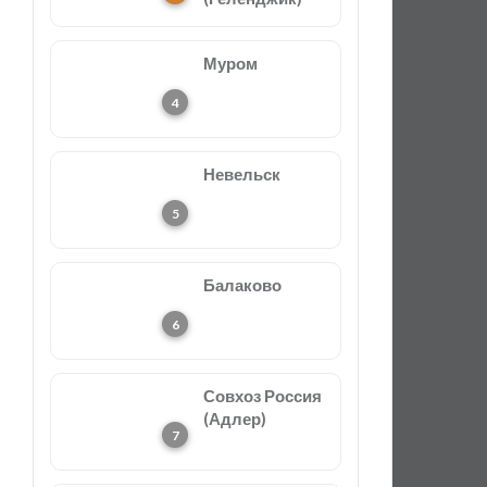
Муром
Невельск
Балаково
Совхоз Россия
(Адлер)