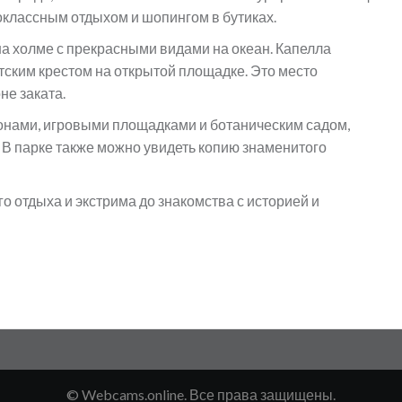
оклассным отдыхом и шопингом в бутиках.
а холме с прекрасными видами на океан. Капелла
тским крестом на открытой площадке. Это место
не заката.
онами, игровыми площадками и ботаническим садом,
 В парке также можно увидеть копию знаменитого
ого отдыха и экстрима до знакомства с историей и
© Webcams.online. Все права защищены.