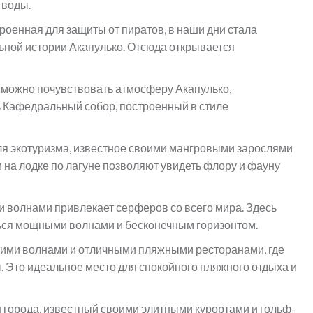
 воды.
троенная для защиты от пиратов, в наши дни стала
ьной истории Акапулько. Отсюда открывается
 можно почувствовать атмосферу Акапулько,
 Кафедральный собор, построенный в стиле
я экотуризма, известное своими мангровыми зарослями
 на лодке по лагуне позволяют увидеть флору и фауну
и волнами привлекает серферов со всего мира. Здесь
ься мощными волнами и бесконечным горизонтом.
кими волнами и отличными пляжными ресторанами, где
 Это идеальное место для спокойного пляжного отдыха и
города, известный своими элитными курортами и гольф-