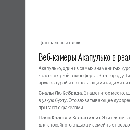
Центральный пляж
Веб-камеры Акапулько в ре
Акапулько, один из самых знаменитых кур
красот и яркой атмосферы. Этот город у Т
архитектурой и потрясающими видами на 
Скалы Ла-Кебрада.
Знаменитое место, г
в узкую бухту. Это захватывающее дух зр
прыгают с факелами.
Пляж Калета и Кальетилья.
Эти пляжи за
для спокойного отдыха и семейных поездо