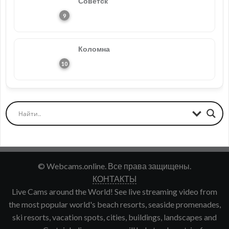
Советск
Коломна
© Webcams.online. Все права защищены.
КОНТАКТЫ
Live Cams around the World! See live streaming video from
the most popular world's beach resorts, seaside promenades,
ski resorts, vacation spots, cities, buildings, landscapes and