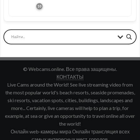
© Webcams.online. Все права защищены.
КОНТАКТЫ
Live Cams around the World! See live streaming video from
the most popular world's beach resorts, seaside promenades,
ski resorts, vacation spots, cities, buildings, landscapes and
more... Certainly, live cameras will help to plan a trip, for
example, at sea or give an opportunity to travel online all over
the world!
Онлайн web-камеры мира Онлайн трансляция всех
самых интересных мест, городов,