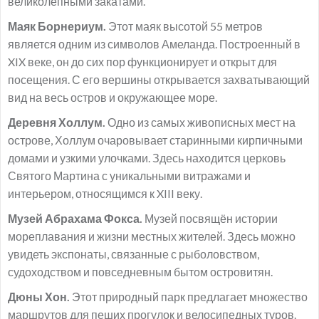
великолепными закатами.
Маяк Борнериум.
Этот маяк высотой 55 метров
является одним из символов Амеланда. Построенный в
XIX веке, он до сих пор функционирует и открыт для
посещения. С его вершины открывается захватывающий
вид на весь остров и окружающее море.
Деревня Холлум.
Одно из самых живописных мест на
острове, Холлум очаровывает старинными кирпичными
домами и узкими улочками. Здесь находится церковь
Святого Мартина с уникальными витражами и
интерьером, относящимся к XIII веку.
Музей Абрахама Фокса.
Музей посвящён истории
мореплавания и жизни местных жителей. Здесь можно
увидеть экспонаты, связанные с рыболовством,
судоходством и повседневным бытом островитян.
Дюны Хон.
Этот природный парк предлагает множество
маршрутов для пеших прогулок и велосипедных туров.