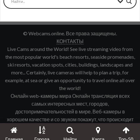
© Webcams.online. Все права защищены.
КОНТАКТЫ
Live Cams around the World! See live streaming video from
the most popular world's beach resorts, seaside promenades,
ski resorts, vacation spots, cities, buildings, landscapes and
more... Certainly, live cameras will help to plan a trip, for
example, at sea or give an opportunity to travel online all over
the world!
Онлайн web-камеры мира Онлайн трансляция всех
самых интересных мест, городов,
достопримечательностей в мире. Веб-камеры в
хорошем качестве и со звуком покажут, что происходит
именно сейчас в интересующем Вас городе, курорте и
т.д.
Главная
Города
Найти
Карта
Топ-50