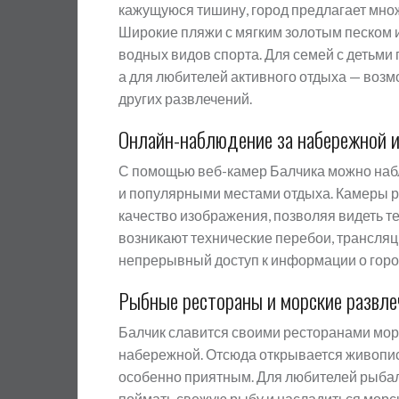
кажущуюся тишину, город предлагает множ
Широкие пляжи с мягким золотым песком и
водных видов спорта. Для семей с детьми
а для любителей активного отдыха — возм
других развлечений.
Онлайн-наблюдение за набережной и
С помощью веб-камер Балчика можно наб
и популярными местами отдыха. Камеры р
качество изображения, позволяя видеть т
возникают технические перебои, трансля
непрерывный доступ к информации о горо
Рыбные рестораны и морские развле
Балчик славится своими ресторанами мо
набережной. Отсюда открывается живописн
особенно приятным. Для любителей рыбалк
поймать свежую рыбу и насладиться морс