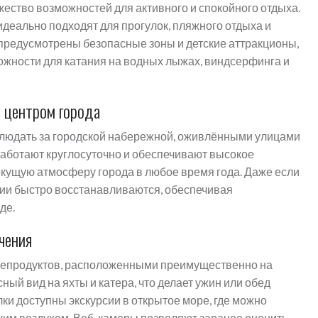
ество возможностей для активного и спокойного отдыха.
деально подходят для прогулок, пляжного отдыха и
 предусмотрены безопасные зоны и детские аттракционы,
ожности для катания на водных лыжах, виндсерфинга и
 центром города
людать за городской набережной, оживлёнными улицами
аботают круглосуточно и обеспечивают высокое
екущую атмосферу города в любое время года. Даже если
ции быстро восстанавливаются, обеспечивая
де.
чения
репродуктов, расположенными преимущественно на
ый вид на яхты и катера, что делает ужин или обед
и доступны экскурсии в открытое море, где можно
ким воздухом. Веб-камеры позволяют заранее оценить