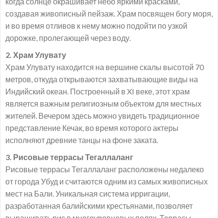
когда солнце окрашивает небо яркими красками,
создавая живописный пейзаж. Храм посвящен богу моря,
и во время отливов к нему можно подойти по узкой
дорожке, пролегающей через воду.
2. Храм Улувату
Храм Улувату находится на вершине скалы высотой 70
метров, откуда открываются захватывающие виды на
Индийский океан. Построенный в XI веке, этот храм
является важным религиозным объектом для местных
жителей. Вечером здесь можно увидеть традиционное
представление Кечак, во время которого актеры
исполняют древние танцы на фоне заката.
3. Рисовые террасы Тегаллаланг
Рисовые террасы Тегаллаланг расположены недалеко
от города Убуд и считаются одним из самых живописных
мест на Бали. Уникальная система ирригации,
разработанная балийскими крестьянами, позволяет
выращивать рис в многоуровневых полях. Террасы