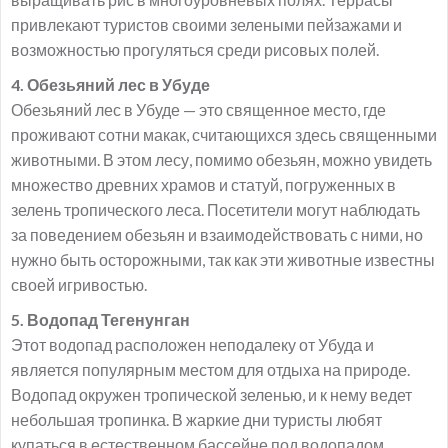
привлекают туристов своими зелеными пейзажами и
возможностью прогуляться среди рисовых полей.
4. Обезьяний лес в Убуде
Обезьяний лес в Убуде — это священное место, где
проживают сотни макак, считающихся здесь священными
животными. В этом лесу, помимо обезьян, можно увидеть
множество древних храмов и статуй, погруженных в
зелень тропического леса. Посетители могут наблюдать
за поведением обезьян и взаимодействовать с ними, но
нужно быть осторожными, так как эти животные известны
своей игривостью.
5. Водопад Тегенунган
Этот водопад расположен неподалеку от Убуда и
является популярным местом для отдыха на природе.
Водопад окружен тропической зеленью, и к нему ведет
небольшая тропинка. В жаркие дни туристы любят
купаться в естественном бассейне под водопадом,