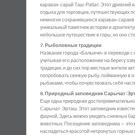
караван-сарай Таш-Рабат. Этот древний к
отдыха для торговцев, путешествующих по
немногих сохранившихся караван-сараев 
уникальный памятник истории и архитекту
небольшое путешествие в горы, но оно сто
7. Рыболовные традиции
Название города «Балыкчи» в переводе с к
учитывая его расположение на берегу озе
традиции, и до сих пор местные жители а
попробовать свежую рыбу, пойманную в оз
рыбаками, чтобы почувствовать себя част
8. Природный заповедник Сарычат-Эр
Еще одна природная достопримечательно
Сарычат-Эрташ. Этот заповедник извест
фауной. Здесь можно увидеть снежных бар
животных. Посещение заповедника — это в
насладиться красотой нетронутых горных 