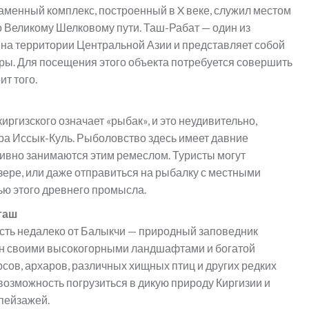
аменный комплекс, построенный в X веке, служил местом
 Великому Шелковому пути. Таш-Рабат — один из
на территории Центральной Азии и представляет собой
ры. Для посещения этого объекта потребуется совершить
ит того.
иргизского означает «рыбак», и это неудивительно,
ра Иссык-Куль. Рыболовство здесь имеет давние
ктивно занимаются этим ремеслом. Туристы могут
ере, или даже отправиться на рыбалку с местными
ью этого древнего промысла.
таш
сть недалеко от Балыкчи — природный заповедник
ен своими высокогорными ландшафтами и богатой
сов, архаров, различных хищных птиц и других редких
озможность погрузиться в дикую природу Киргизии и
пейзажей.