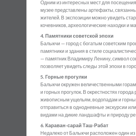
Одним из интересных мест для посещения 
музее представлены артефакты, связанные
жителей. В экспозиции можно увидеть ст
кочевников, археологические находки и м
4. Памятники советской эпохи
Балыкчи — город с богатым советским про
памятники и здания в стиле социалистиче
— памятник Владимиру Ленину, символ сов
позволяет увидеть следы этой эпохи в гор
5. Горные прогулки
Балыкчи окружен величественными горами 
и горных прогулок. В окрестностях город
живописным ущельям, водопадам и горным
отправиться в однодневные экскурсии ил
видами на дикие ландшафты и природу ре
6. Караван-сарай Таш-Рабат
Недалеко от Балыкчи расположен один из