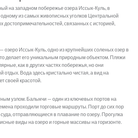
ый на западном побережье озера Иссык-Куль, в
 к одному из самых живописных уголков Центральной
ых достопримечательностей, связанных с историей,
 озеро Иссык-Куль, одно из крупнейших соленых озер в
 что делает его уникальным природным объектом. Пляжи
ярные, как в других частях побережья, но они
отдых. Вода здесь кристально чистая, а вид на
т своей красотой.
ным узлом. Балыкчи — один из ключевых портов на
ремена проходили торговые маршруты. Порт до сих пор
 суда, отправляющиеся в плавание по озеру. Прогулка
сные виды на озеро и горные массивы на горизонте.