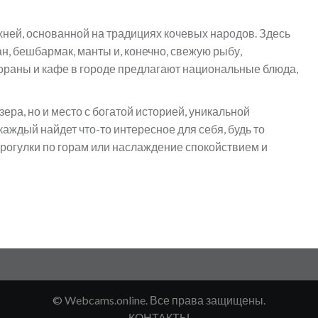
хней, основанной на традициях кочевых народов. Здесь
н, бешбармак, манты и, конечно, свежую рыбу,
ораны и кафе в городе предлагают национальные блюда,
зера, но и место с богатой историей, уникальной
аждый найдет что-то интересное для себя, будь то
рогулки по горам или наслаждение спокойствием и
© Webcams.online. Все права защищены.
КОНТАКТЫ