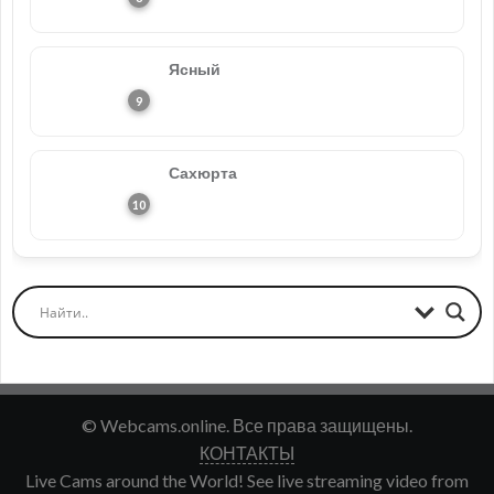
Ясный
Сахюрта
© Webcams.online. Все права защищены.
КОНТАКТЫ
Live Cams around the World! See live streaming video from