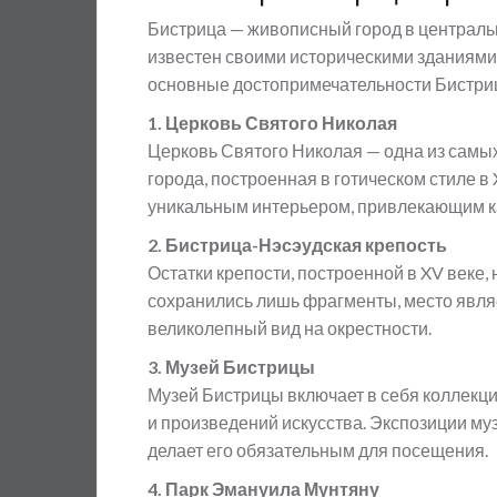
Бистрица — живописный город в централь
известен своими историческими зданиями
основные достопримечательности Бистрицы
1. Церковь Святого Николая
Церковь Святого Николая — одна из самы
города, построенная в готическом стиле в
уникальным интерьером, привлекающим как
2. Бистрица-Нэсэудская крепость
Остатки крепости, построенной в XV веке, 
сохранились лишь фрагменты, место являе
великолепный вид на окрестности.
3. Музей Бистрицы
Музей Бистрицы включает в себя коллекци
и произведений искусства. Экспозиции муз
делает его обязательным для посещения.
4. Парк Эмануила Мунтяну