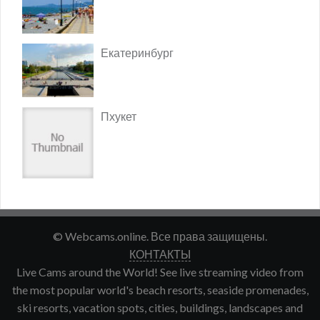
Екатеринбург
Пхукет
© Webcams.online. Все права защищены.
КОНТАКТЫ
Live Cams around the World! See live streaming video from
the most popular world's beach resorts, seaside promenades,
ski resorts, vacation spots, cities, buildings, landscapes and