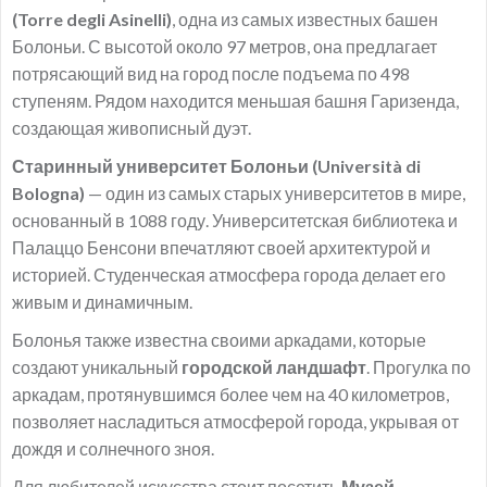
(Torre degli Asinelli)
, одна из самых известных башен
Болоньи. С высотой около 97 метров, она предлагает
потрясающий вид на город после подъема по 498
ступеням. Рядом находится меньшая башня Гаризенда,
создающая живописный дуэт.
Старинный университет Болоньи (Università di
Bologna)
— один из самых старых университетов в мире,
основанный в 1088 году. Университетская библиотека и
Палаццо Бенсони впечатляют своей архитектурой и
историей. Студенческая атмосфера города делает его
живым и динамичным.
Болонья также известна своими аркадами, которые
создают уникальный
городской ландшафт
. Прогулка по
аркадам, протянувшимся более чем на 40 километров,
позволяет насладиться атмосферой города, укрывая от
дождя и солнечного зноя.
Для любителей искусства стоит посетить
Музей