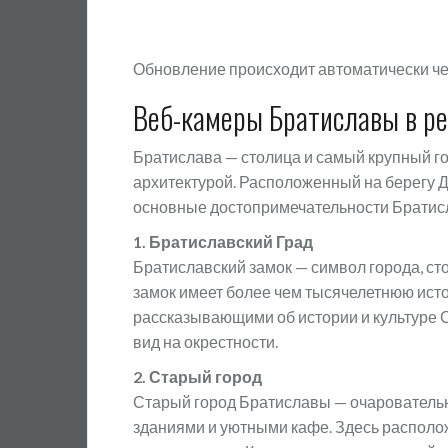
Обновление происходит автоматически че
Веб-камеры Братиславы в р
Братислава — столица и самый крупный го
архитектурой. Расположенный на берегу Ду
основные достопримечательности Братис
1. Братиславский Град
Братиславский замок — символ города, ст
замок имеет более чем тысячелетнюю истор
рассказывающими об истории и культуре С
вид на окрестности.
2. Старый город
Старый город Братиславы — очаровательн
зданиями и уютными кафе. Здесь располож