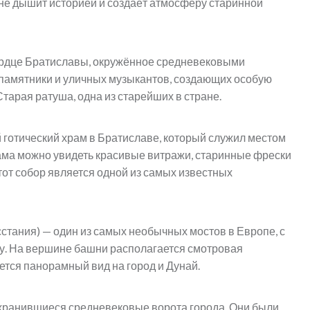
оне дышит историей и создаёт атмосферу старинной
ердце Братиславы, окружённое средневековыми
 памятники и уличных музыкантов, создающих особую
тарая ратуша, одна из старейших в стране.
 готический храм в Братиславе, который служил местом
рама можно увидеть красивые витражи, старинные фрески
от собор является одной из самых известных
стания) — один из самых необычных мостов в Европе, с
. На вершине башни располагается смотровая
ется панорамный вид на город и Дунай.
хранившиеся средневековые ворота города. Они были