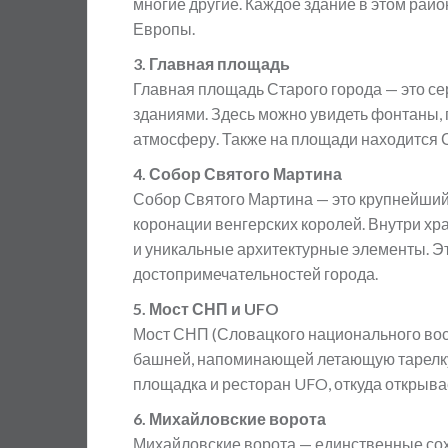
многие другие. Каждое здание в этом рай
Европы.
3. Главная площадь
Главная площадь Старого города — это с
зданиями. Здесь можно увидеть фонтаны,
атмосферу. Также на площади находится С
4. Собор Святого Мартина
Собор Святого Мартина — это крупнейший
коронации венгерских королей. Внутри х
и уникальные архитектурные элементы. Эт
достопримечательностей города.
5. Мост СНП и UFO
Мост СНП (Словацкого национального вос
башней, напоминающей летающую тарелку
площадка и ресторан UFO, откуда открыва
6. Михайловские ворота
Михайловские ворота — единственные со