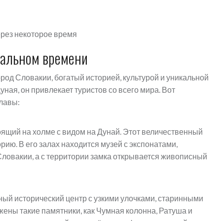
рез некоторое время
еальном времени
род Словакии, богатый историей, культурой и уникальной
ная, он привлекает туристов со всего мира. Вот
лавы:
оящий на холме с видом на Дунай. Этот величественный
ию. В его залах находится музей с экспонатами,
ловакии, а с территории замка открывается живописный
ый исторический центр с узкими улочками, старинными
ены такие памятники, как Чумная колонна, Ратуша и