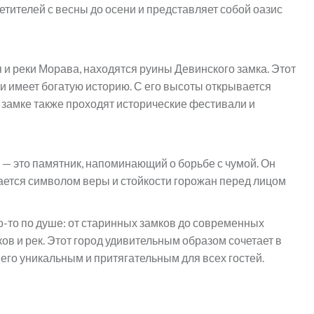
сетителей с весны до осени и представляет собой оазис
 и реки Морава, находятся руины Девинского замка. Этот
 и имеет богатую историю. С его высоты открывается
В замке также проходят исторические фестивали и
, — это памятник, напоминающий о борьбе с чумой. Он
ается символом веры и стойкости горожан перед лицом
о-то по душе: от старинных замков до современных
ков и рек. Этот город удивительным образом сочетает в
 его уникальным и притягательным для всех гостей.