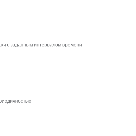
ски с заданным интервалом времени
ериодичностью