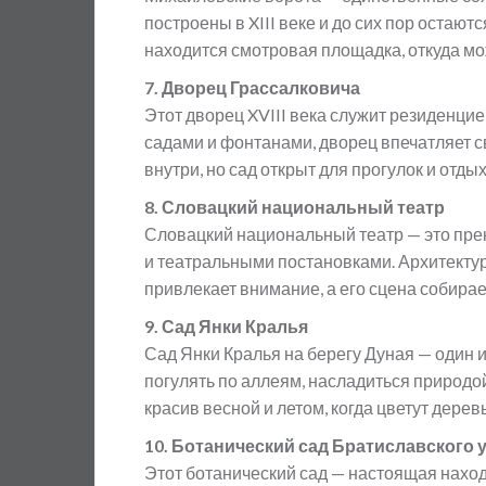
построены в XIII веке и до сих пор остаю
находится смотровая площадка, откуда мо
7. Дворец Грассалковича
Этот дворец XVIII века служит резиденц
садами и фонтанами, дворец впечатляет с
внутри, но сад открыт для прогулок и отдых
8. Словацкий национальный театр
Словацкий национальный театр — это прек
и театральными постановками. Архитектур
привлекает внимание, а его сцена собира
9. Сад Янки Кралья
Сад Янки Кралья на берегу Дуная — один 
погулять по аллеям, насладиться природой
красив весной и летом, когда цветут деревь
10. Ботанический сад Братиславского 
Этот ботанический сад — настоящая нахо