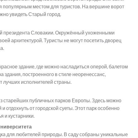
тся популярным местом для туристов. На вершине ворот
жно увидеть Старый город.
ией президента Словакии. Окружённый ухоженными
воей архитектурой. Туристы не могут посетить дворец
а.
расное здание, где можно насладиться оперой, балетом
а здания, построенного в стиле неоренессанс,
ет лучших исполнителей страны.
из старейших публичных парков Европы. Здесь можно
 и отдохнуть от городской суеты. Этот парк особенно
я и кустарники.
университета
дка для любителей природы. В саду собраны уникальные