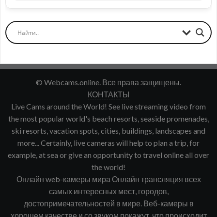
© Webcams.online. Все права защищены.
КОНТАКТЫ
Live Cams around the World! See live streaming video from
the most popular world's beach resorts, seaside promenades,
ski resorts, vacation spots, cities, buildings, landscapes and
more... Certainly, live cameras will help to plan a trip, for
example, at sea or give an opportunity to travel online all over
the world!
Онлайн web-камеры мира Онлайн трансляция всех
самых интересных мест, городов,
достопримечательностей в мире. Веб-камеры в
хорошем качестве и со звуком покажут, что происходит