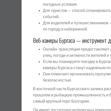
погодные условия.
Для туристов — способ спланировать
событий.
Для водителей и путешественников
по городу и набережной.
Веб-камеры Бургаса — инструмент д
Онлайн-трансляции предоставляют а
улиц, погоде и активности жителей и 
Если вы планируете поездку в Бургас
камеры Бургаса станут надежным п
Они помогают организовать прогулки
безопасностью.
В восточной части Бургасского залива ра
прошлом и рыбацкую промышленность и б
самый крупный порт Болгарии.
Он имеет достаточно интересных природн