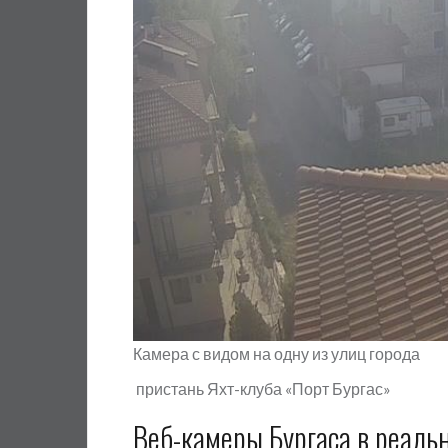
Камера с видом на одну из улиц города
пристань Яхт-клуба «Порт Бургас»
Веб-камеры Бургаса в реаль