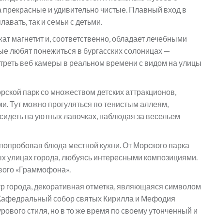
 прекрасные и удивительно чистые. Плавный вход в
лавать, так и семьи с детьми.
т магнетит и, соответственно, обладает лечебными
рые любят понежиться в бургасских солоницах —
треть веб камеры в реальном времени с видом на улицы
орской парк со множеством детских аттракционов,
. Тут можно прогуляться по тенистым аллеям,
сидеть на уютных лавочках, наблюдая за весельем
 попробовав блюда местной кухни. От Морского парка
х улицах города, любуясь интересными композициями.
ового «Граммофона».
тр города, декоративная отметка, являющаяся символом
 Кафедральный собор святых Кирилла и Мефодия
урового стиля, но в то же время по своему утонченный и