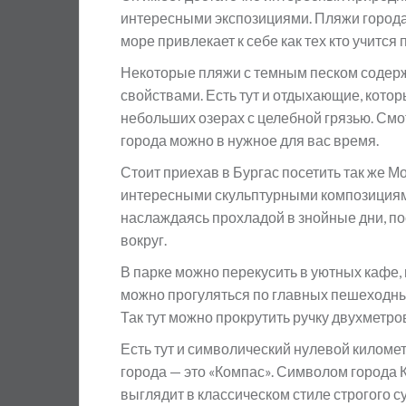
интересными экспозициями. Пляжи города
море привлекает к себе как тех кто учится п
Некоторые пляжи с темным песком содержа
свойствами. Есть тут и отдыхающие, кото
небольших озерах с целебной грязью. Смо
города можно в нужное для вас время.
Стоит приехав в Бургас посетить так же М
интересными скульптурными композициями
наслаждаясь прохладой в знойные дни, по
вокруг.
В парке можно перекусить в уютных кафе,
можно прогуляться по главных пешеходны
Так тут можно прокрутить ручку двухметр
Есть тут и символический нулевой киломе
города — это «Компас». Символом города
выглядит в классическом стиле строгого с