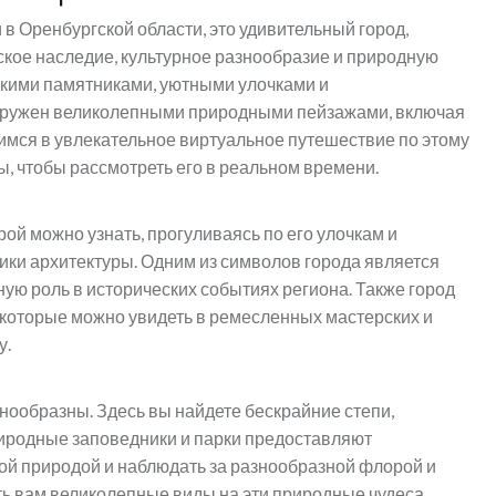
в Оренбургской области, это удивительный город,
еское наследие, культурное разнообразие и природную
скими памятниками, уютными улочками и
окружен великолепными природными пейзажами, включая
имся в увлекательное виртуальное путешествие по этому
ы, чтобы рассмотреть его в реальном времени.
рой можно узнать, прогуливаясь по его улочкам и
ики архитектуры. Одним из символов города является
ную роль в исторических событиях региона. Также город
которые можно увидеть в ремесленных мастерских и
у.
знообразны. Здесь вы найдете бескрайние степи,
иродные заповедники и парки предоставляют
ой природой и наблюдать за разнообразной флорой и
ь вам великолепные виды на эти природные чудеса,