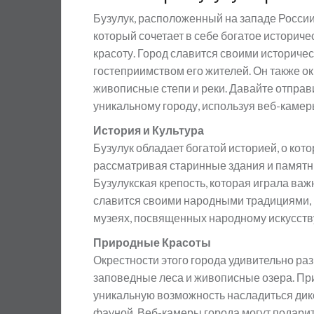
Бузулук, расположенный на западе России 
который сочетает в себе богатое историч
красоту. Город славится своими историче
гостеприимством его жителей. Он также 
живописные степи и реки. Давайте отправ
уникальному городу, используя веб-камер
История и Культура
Бузулук обладает богатой историей, о кото
рассматривая старинные здания и памятн
Бузулукская крепость, которая играла важ
славится своими народными традициями, 
музеях, посвященных народному искусств
Природные Красоты
Окрестности этого города удивительно ра
заповедные леса и живописные озера. Пр
уникальную возможность насладиться дик
фауной. Веб-камеры города могут подарит