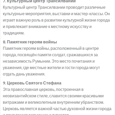
7. Культурный центр Трансилвании
Культурный центр Трансилвании проводит различные
культурные мероприятия, выставки и мастер-классы. Он
играет важную роль в развитии культурной жизни города
и привлекает внимание к местному искусству и
традициям.
8. Памятник героям войны
Памятник героям войны, расположенный в центре
города, посвящён памяти солдат, сражавшихся за
независимость Румынии. Это место почитания и
уважения, где местные жители и гости города могут
отдать дань уважения.
9. Церковь Святого Стефана
Эта православная церковь, построенная в
неовизантийском стиле, славится своими красивыми
витражами и великолепным внутренним убранством.
Церковь является важной частью духовной жизни города
и привлекает верующих и туристов.