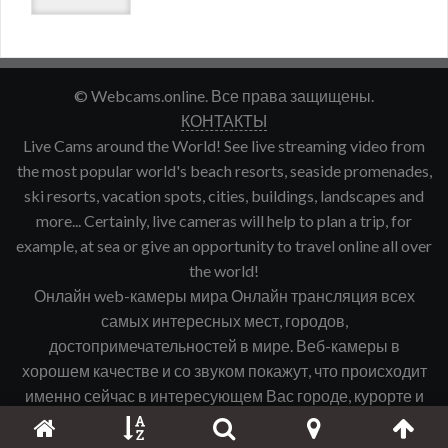
© Webcams.online. Все права защищены.
КОНТАКТЫ
Live Cams around the World! See live streaming video from
the most popular world's beach resorts, seaside promenades,
ski resorts, vacation spots, cities, buildings, landscapes and
more... Certainly, live cameras will help to plan a trip, for
example, at sea or give an opportunity to travel online all over
the world!
Онлайн web-камеры мира Онлайн трансляция всех
самых интересных мест, городов,
достопримечательностей в мире. Веб-камеры в
хорошем качестве и со звуком покажут, что происходит
именно сейчас в интересующем Вас городе, курорте и
т.д.