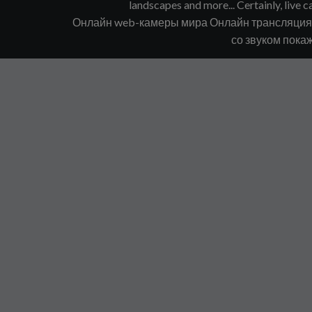
landscapes and more... Certainly, live ca
Онлайн web-камеры мира Онлайн трансляция в
со звуком покаж