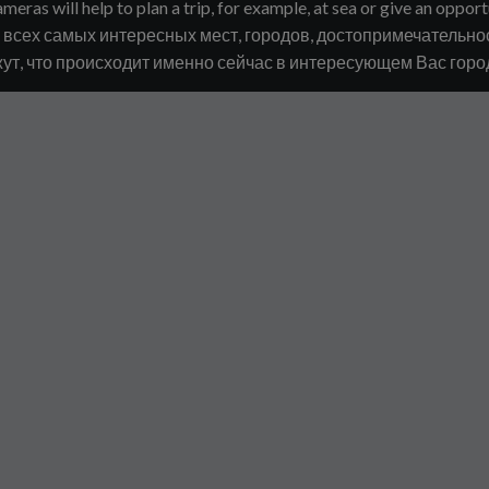
meras will help to plan a trip, for example, at sea or give an opport
сех самых интересных мест, городов, достопримечательнос
ут, что происходит именно сейчас в интересующем Вас городе