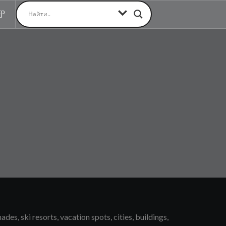
ЕР
s, ski resorts, vacation spots, cities, buildings,