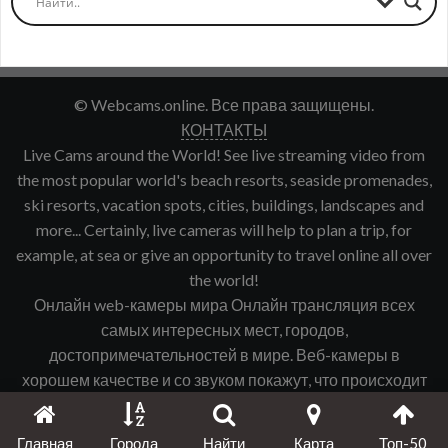
© Webcams.online. Все права защищены.
КОНТАКТЫ
Live Cams around the World! See live streaming video from
the most popular world's beach resorts, seaside promenades,
ski resorts, vacation spots, cities, buildings, landscapes and
more... Certainly, live cameras will help to plan a trip, for
example, at sea or give an opportunity to travel online all over
the world!
Онлайн web-камеры мира Онлайн трансляция всех
самых интересных мест, городов,
достопримечательностей в мире. Веб-камеры в
хорошем качестве и со звуком покажут, что происходит
именно сейчас в интересующем Вас городе, курорте и
т.д.
Главная
Города
Найти
Карта
Топ-50