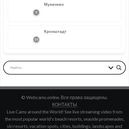
Мукачево
Кронштадт
© Webcams.online. Все права защищены.
КОНТАКТЫ
Live Cams around the World! See live streaming video from
the most popular world's beach resorts, seaside promenades,
ski resorts, vacation spots, cities, buildings, landscapes and