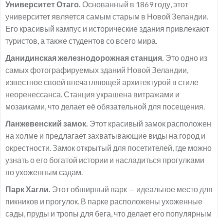
Университет Отаго.
Основанный в 1869 году, этот
университет является самым старым в Новой Зеландии.
Его красивый кампус и исторические здания привлекают
туристов, а также студентов со всего мира.
Данидинская железнодорожная станция.
Это одно из
самых фотографируемых зданий Новой Зеландии,
известное своей впечатляющей архитектурой в стиле
неоренессанса. Станция украшена витражами и
мозаиками, что делает её обязательной для посещения.
Ланжевенский замок.
Этот красивый замок расположен
на холме и предлагает захватывающие виды на город и
окрестности. Замок открытый для посетителей, где можно
узнать о его богатой истории и насладиться прогулками
по ухоженным садам.
Парк Хагли.
Этот обширный парк — идеальное место для
пикников и прогулок. В парке расположены ухоженные
сады, пруды и тропы для бега, что делает его популярным