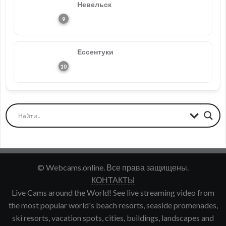
Невельск
Ессентуки
© Webcams.online. Все права защищены.
КОНТАКТЫ
Live Cams around the World! See live streaming video from
the most popular world's beach resorts, seaside promenades,
ski resorts, vacation spots, cities, buildings, landscapes and