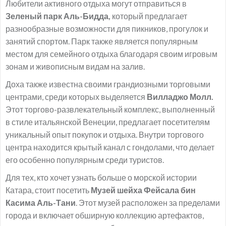
Любители активного отдыха могут отправиться в
Зеленый парк Аль-Бидда,
который предлагает
разнообразные возможности для пикников, прогулок и
занятий спортом. Парк также является популярным
местом для семейного отдыха благодаря своим игровым
зонам и живописным видам на залив.
Доха также известна своими грандиозными торговыми
центрами, среди которых выделяется
Вилладжо Молл.
Этот торгово-развлекательный комплекс, выполненный
в стиле итальянской Венеции, предлагает посетителям
уникальный опыт покупок и отдыха. Внутри торгового
центра находится крытый канал с гондолами, что делает
его особенно популярным среди туристов.
Для тех, кто хочет узнать больше о морской истории
Катара, стоит посетить
Музей шейха Фейсала бин
Касима Аль-Тани
. Этот музей расположен за пределами
города и включает обширную коллекцию артефактов,