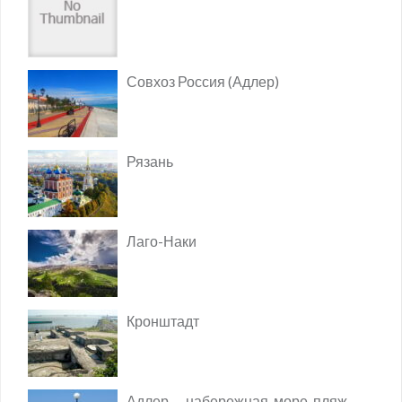
Совхоз Россия (Адлер)
Рязань
Лаго-Наки
Кронштадт
Адлер — набережная, море, пляж