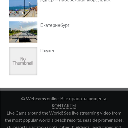
Екатеринбург
Пхукет
© Webcams.online. Все права защищены.
КОНТАКТЫ
Live Cams around the World! See live streaming video from
the most popular world's beach resorts, seaside promenades,
ski resorts, vacation spots, cities, buildings, landscapes and