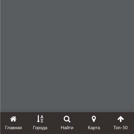
Главная
Города
Найти
Карта
Топ-50