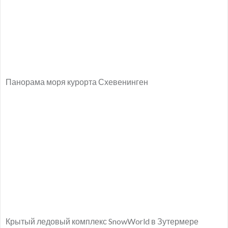
Панорама моря курорта Схевенинген
Крытый ледовый комплекс SnowWorld в Зутермере