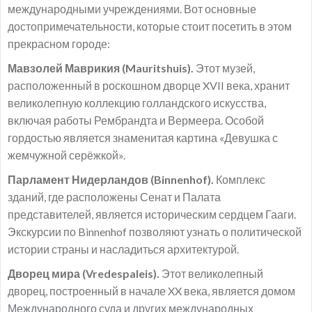
международными учреждениями. Вот основные
достопримечательности, которые стоит посетить в этом
прекрасном городе:
Мавзолей Маврикия (Mauritshuis).
Этот музей,
расположенный в роскошном дворце XVII века, хранит
великолепную коллекцию голландского искусства,
включая работы Рембрандта и Вермеера. Особой
гордостью является знаменитая картина «Девушка с
жемчужной серёжкой».
Парламент Нидерландов (Binnenhof).
Комплекс
зданий, где расположены Сенат и Палата
представителей, является историческим сердцем Гааги.
Экскурсии по Binnenhof позволяют узнать о политической
истории страны и насладиться архитектурой.
Дворец мира (Vredespaleis).
Этот великолепный
дворец, построенный в начале XX века, является домом
Международного суда и других международных