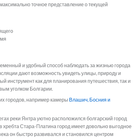
максимально точное представление о текущей
дящего
емя
ременный и удобный способ наблюдать за жизнью города
сляции дают возможность увидеть улицы, природу и
ный инструмент как для планирования путешествия, так и
ивым уголком Болгарии.
их городов, например камеры
Влашич, Босния и
гах реки Янтра уютно расположился болгарский город
в хребта Стара-Платина город имеет довольно выгодное
ека он быстро развивался и становился центром