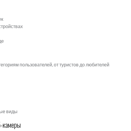
ек
стройствах
де
егориям пользователей, от туристов до любителей
ые виды
б-камеры