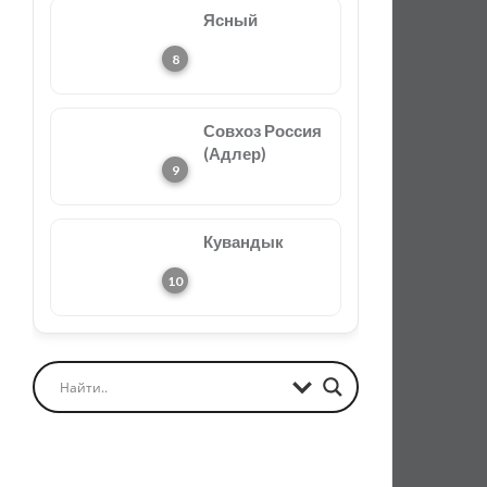
Ясный
Совхоз Россия
(Адлер)
Кувандык