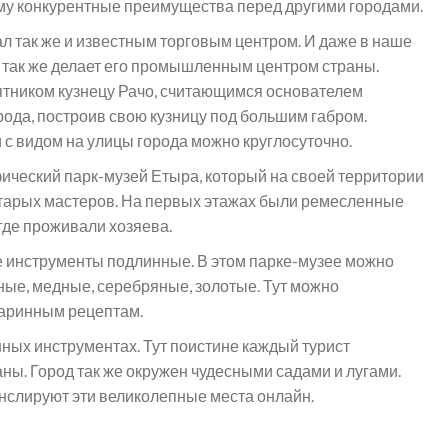
му конкурентные преимущества перед другими городами.
ал так же и известным торговым центром. И даже в наше
е так же делает его промышленным центром страны.
тником кузнецу Рачо, считающимся основателем
ода, построив свою кузницу под большим габром.
с видом на улицы города можно круглосуточно.
ический парк-музей Етыра, который на своей территории
тарых мастеров. На первых этажах были ремесленные
где проживали хозяева.
ые инструменты подлинные. В этом парке-музее можно
ые, медные, серебряные, золотые. Тут можно
таринным рецептам.
ных инструментах. Тут поистине каждый турист
ны. Город так же окружен чудесными садами и лугами.
нслируют эти великолепные места онлайн.