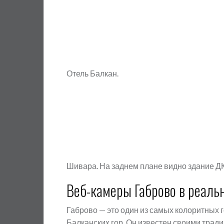
Отель Балкан.
Шивара. На заднем плане видно здание ДК
Веб-камеры Габрово в реаль
Габрово — это один из самых колоритных
Балканских гор. Он известен своими трад