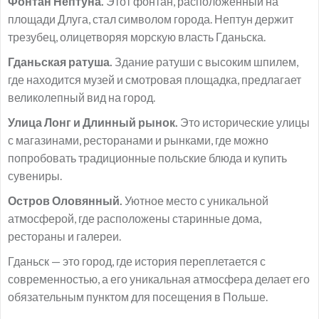
Фонтан Нептуна.
Этот фонтан, расположенный на
площади Длуга, стал символом города. Нептун держит
трезубец, олицетворяя морскую власть Гданьска.
Гданьская ратуша.
Здание ратуши с высоким шпилем,
где находится музей и смотровая площадка, предлагает
великолепный вид на город.
Улица Лонг и Длинный рынок.
Это исторические улицы
с магазинами, ресторанами и рынками, где можно
попробовать традиционные польские блюда и купить
сувениры.
Остров Оловянный.
Уютное место с уникальной
атмосферой, где расположены старинные дома,
рестораны и галереи.
Гданьск — это город, где история переплетается с
современностью, а его уникальная атмосфера делает его
обязательным пунктом для посещения в Польше.