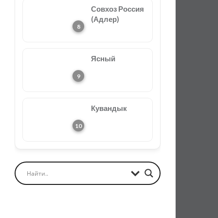
Совхоз Россия
(Адлер)
Ясный
Кувандык