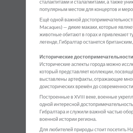
сталактитами и сталагмитами, а также уни
популярным местом для концертов и меро
Ещё одной важной достопримечательность
Macaques) — дикие макаки, которые явля
животные обитают в горах и привлекают 
легенде, Гибралтар останется британским,
Исторические достопримечательност
Исторические аспекты города можно иссле
который представляет коллекции, посвящё
выставлены артефакты, отражающие мног
доисторических времён до современности
Построенные в XVIII веке, военные укрепл
одной интересной достопримечательность
Гибралтара и служили важной частью обор
военной истории региона.
Для любителей природы стоит посетить Нац