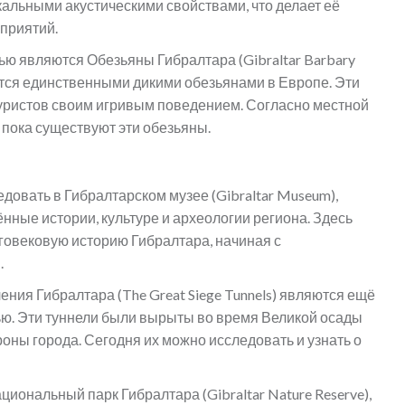
кальными акустическими свойствами, что делает её
приятий.
ю являются Обезьяны Гибралтара (Gibraltar Barbary
ются единственными дикими обезьянами в Европе. Эти
туристов своим игривым поведением. Согласно местной
 пока существуют эти обезьяны.
и
довать в Гибралтарском музее (Gibraltar Museum),
нные истории, культуре и археологии региона. Здесь
овековую историю Гибралтара, начиная с
.
ения Гибралтара (The Great Siege Tunnels) являются ещё
ю. Эти туннели были вырыты во время Великой осады
оны города. Сегодня их можно исследовать и узнать о
иональный парк Гибралтара (Gibraltar Nature Reserve),