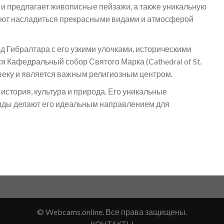
 и предлагает живописные пейзажи, а также уникальную
ляют насладиться прекрасными видами и атмосферой
од Гибралтара с его узкими улочками, историческими
я Кафедральный собор Святого Марка (Cathedral of St.
 веку и является важным религиозным центром.
 история, культура и природа. Его уникальные
иды делают его идеальным направлением для
© Webcams.online. Все права защищены.