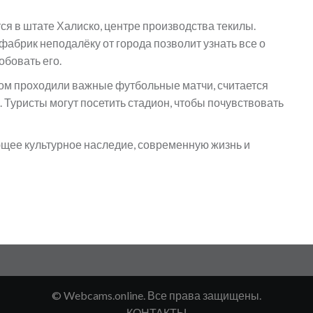
я в штате Халиско, центре производства текилы.
абрик неподалёку от города позволит узнать все о
обовать его.
ром проходили важные футбольные матчи, считается
 Туристы могут посетить стадион, чтобы почувствовать
ющее культурное наследие, современную жизнь и
© Webcams.online. Все права защищены.
КОНТАКТЫ