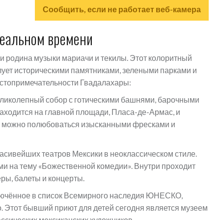
Сообщить, если не работает веб-камера
реальном времени
и родина музыки мариачи и текилы. Этот колоритный
илует историческими памятниками, зелеными парками и
стопримечательности Гвадалахары:
ликолепный собор с готическими башнями, барочными
аходится на главной площади, Пласа-де-Армас, и
ра можно полюбоваться изысканными фресками и
расивейших театров Мексики в неоклассическом стиле.
ми на тему «Божественной комедии». Внутри проходит
ры, балеты и концерты.
лючённое в список Всемирного наследия ЮНЕСКО,
. Этот бывший приют для детей сегодня является музеем
ссических мексиканских художников.