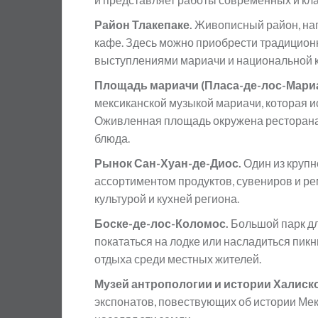
Район Тлакепаке.
Живописный район, на
кафе. Здесь можно приобрести традиционн
выступлениями мариачи и национальной к
Площадь мариачи (Пласа-де-лос-Мари
мексиканской музыкой мариачи, которая 
Оживленная площадь окружена ресторана
блюда.
Рынок Сан-Хуан-де-Диос.
Один из круп
ассортиментом продуктов, сувениров и ре
культурой и кухней региона.
Боске-де-лос-Коломос.
Большой парк дл
покататься на лодке или насладиться пик
отдыха среди местных жителей.
Музей антропологии и истории Халиск
экспонатов, повествующих об истории Мек