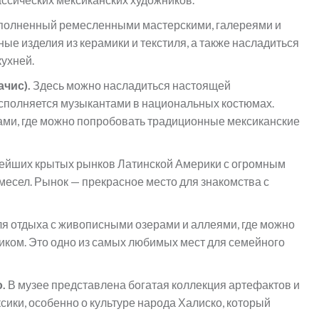
полненный ремесленными мастерскими, галереями и
ые изделия из керамики и текстиля, а также насладиться
ухней.
ачис).
Здесь можно насладиться настоящей
исполняется музыкантами в национальных костюмах.
ми, где можно попробовать традиционные мексиканские
нейших крытых рынков Латинской Америки с огромным
месел. Рынок — прекрасное место для знакомства с
я отдыха с живописными озерами и аллеями, где можно
ником. Это одно из самых любимых мест для семейного
о.
В музее представлена богатая коллекция артефактов и
сики, особенно о культуре народа Халиско, который