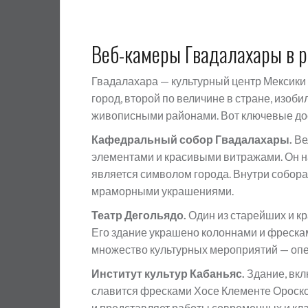
Веб-камеры Гвадалахары в 
Гвадалахара — культурный центр Мексики 
город, второй по величине в стране, изоб
живописными районами. Вот ключевые до
Кафедральный собор Гвадалахары.
Ве
элементами и красивыми витражами. Он н
является символом города. Внутри собо
мраморными украшениями.
Театр Дегольядо.
Один из старейших и к
Его здание украшено колоннами и фреска
множество культурных мероприятий — опе
Институт культур Кабаньяс.
Здание, вк
славится фресками Хосе Клементе Ороско
и представляет работы современных и кла