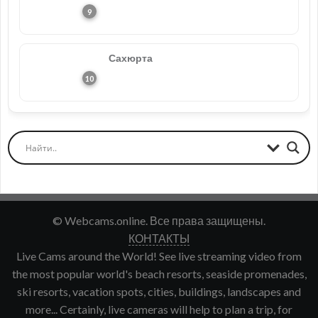
Сахюрта
© Webcams.online. Все права защищены.
КОНТАКТЫ
Live Cams around the World! See live streaming video from
the most popular world's beach resorts, seaside promenades,
ski resorts, vacation spots, cities, buildings, landscapes and
more... Certainly, live cameras will help to plan a trip, for