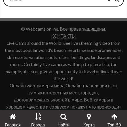
© Webcams.online. Все права защищены.
КОНТАКТЫ
Live Cams around the World! See live streaming video from
the most popular world's beach resorts, seaside promenades,
ski resorts, vacation spots, cities, buildings, landscapes and
more... Certainly, live cameras will help to plan a trip, for
example, at sea or give an opportunity to travel online all over
the world!
Онлайн web-камеры мира Онлайн трансляция всех
самых интересных мест, городов,
достопримечательностей в мире. Веб-камеры в
хорошем качестве и со звуком покажут, что происходит
именно сейчас в интересующем Вас городе, курорте и
т.д.
Главная
Города
Найти
Карта
Топ-50