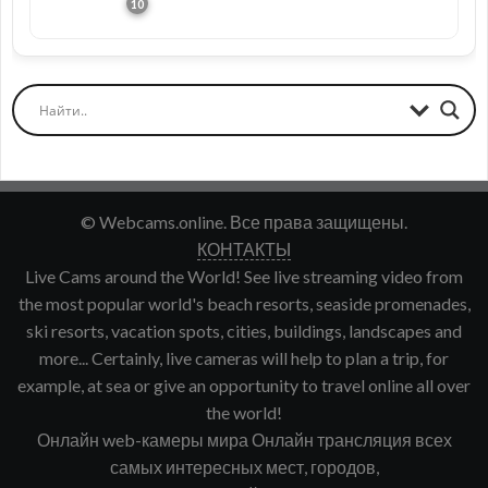
© Webcams.online. Все права защищены.
КОНТАКТЫ
Live Cams around the World! See live streaming video from
the most popular world's beach resorts, seaside promenades,
ski resorts, vacation spots, cities, buildings, landscapes and
more... Certainly, live cameras will help to plan a trip, for
example, at sea or give an opportunity to travel online all over
the world!
Онлайн web-камеры мира Онлайн трансляция всех
самых интересных мест, городов,