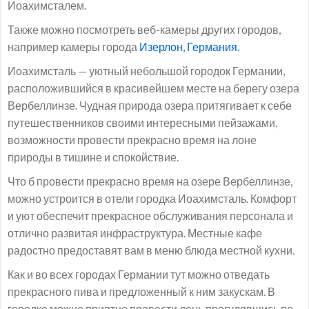
Иоахимсталем.
Также можно посмотреть веб-камеры других городов,
например камеры города
Изерлон, Германия.
Иоахимсталь — уютный небольшой городок Германии,
расположившийся в красивейшем месте на берегу озера
Вербеллинзе. Чудная природа озера притягивает к себе
путешественников своими интересными пейзажами,
возможности провести прекрасно время на лоне
природы в тишине и спокойствие.
Что б провести прекрасно время на озере Вербеллинзе,
можно устроится в отели городка Иоахимсталь. Комфорт
и уют обеспечит прекрасное обслуживания персонала и
отлично развитая инфраструктура. Местные кафе
радостно предоставят вам в меню блюда местной кухни.
Как и во всех городах Германии тут можно отведать
прекрасного пива и предложенный к ним закускам. В
городке можно приятно провести день прогулявшись по