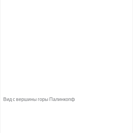
Вид с вершины горы Палинкопф