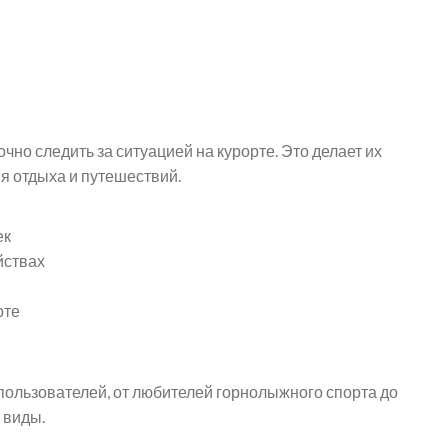
но следить за ситуацией на курорте. Это делает их
 отдыха и путешествий.
ек
йствах
рте
пользователей, от любителей горнолыжного спорта до
 виды.