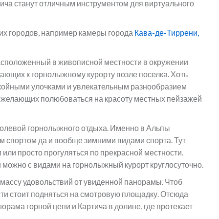
ича станут отличным инструментом для виртуального
их городов, например камеры города
Кава-де-Тиррени,
расположенный в живописной местности в окружении
ающих к горнолыжному курорту возле поселка. Хоть
покойными улочками и увлекательным разнообразием
о желающих полюбоваться на красоту местных пейзажей
оролевой горнолыжного отдыха. Именно в Альпы
м спортом да и вообще зимними видами спорта. Тут
ли просто прогуляться по прекрасной местности.
 можно с видами на горнолыжный курорт круглосуточно.
 массу удовольствий от увиденной панорамы. Чтоб
ти стоит подняться на смотровую площадку. Отсюда
рама горной цепи и Картича в долине, где протекает