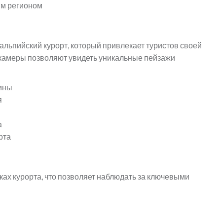
им регионом
альпийский курорт, который привлекает туристов своей
-камеры позволяют увидеть уникальные пейзажи
ины
я
а
рта
ах курорта, что позволяет наблюдать за ключевыми