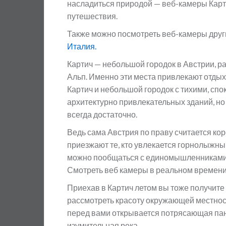
насладиться природой — веб-камеры Карт
путешествия.
Также можно посмотреть веб-камеры друг
Италия.
Картич — небольшой городок в Австрии, 
Альп. Именно эти места привлекают отдых
Картич и небольшой городок с тихими, с
архитектурно привлекательных зданий, н
всегда достаточно.
Ведь сама Австрия по праву считается к
приезжают те, кто увлекается горнолыжны
можно пообщаться с единомышленниками и
Смотреть веб камеры в реальном времени
Приехав в Картич летом вы тоже получите
рассмотреть красоту окружающей местнос
перед вами открывается потрясающая пано
изумительная река.