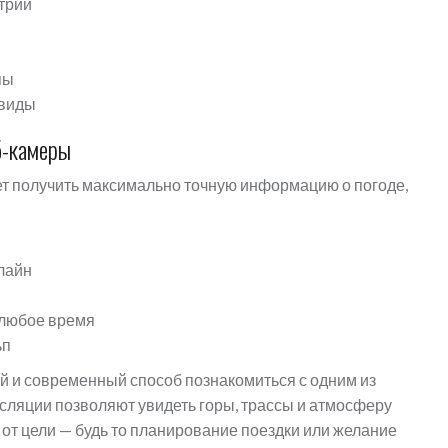
трии
пы
 виды
б-камеры
т получить максимально точную информацию о погоде,
лайн
 любое время
ьп
й и современный способ познакомиться с одним из
сляции позволяют увидеть горы, трассы и атмосферу
от цели — будь то планирование поездки или желание