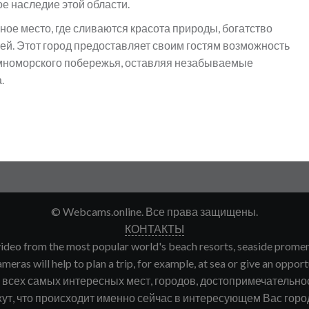
е наследие этой области.
ьное место, где сливаются красота природы, богатство
ей. Этот город предоставляет своим гостям возможность
мноморского побережья, оставляя незабываемые
.
© Webcams.online. Все права защищены.
КОНТАКТЫ
deo from the most popular world's beach resorts, seaside promenade
meras will help to plan a trip, for example, at sea or give an opport
сех самых интересных мест, городов, достопримечательнос
ут, что происходит именно сейчас в интересующем Вас городе