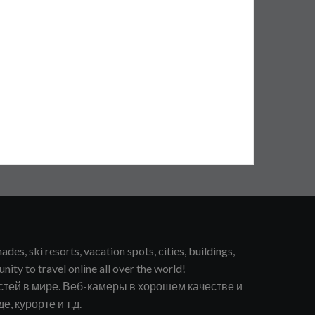
s, ski resorts, vacation spots, cities, buildings,
unity to travel online all over the world!
тей в мире. Веб-камеры в хорошем качестве и
, курорте и т.д.