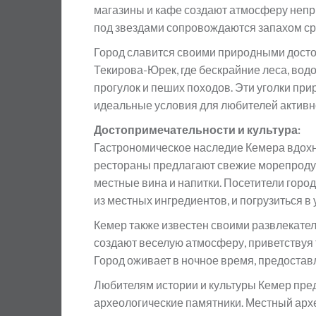
магазины и кафе создают атмосферу непр
под звездами сопровождаются запахом ср
Город славится своими природными досто
Текирова-Юрек, где бескрайние леса, вод
прогулок и пеших походов. Эти уголки пр
идеальные условия для любителей активн
Достопримечательности и культура:
Гастрономическое наследие Кемера вдох
рестораны предлагают свежие морепродук
местные вина и напитки. Посетители гор
из местных ингредиентов, и погрузиться в 
Кемер также известен своими развлекате
создают веселую атмосферу, приветствуя 
Город оживает в ночное время, предостав
Любителям истории и культуры Кемер пре
археологические памятники. Местный арх