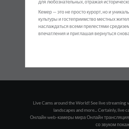
для любознательных, отражая историческо
Кемер — это не просто курорт, но и уникал
культуры и гостеприимство местных жител
наслаждаться всеми прелестями средизе
впечатления и приглашая вернуться снова
Live Cams around the World! See live streaming vi
landscapes and more... Certainly, live ca
Онлайн web-камеры мира Онлайн трансляция в
со звуком покаж