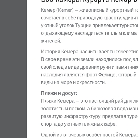
Кемер (Kemer) — живописный курортный г
сочетает в себе природную красоту, удиви
уютный уголок Турции привлекает турист
отдыхающему насладиться теплым климат
жителей.
История Кемера насчитывает тысячелетия,
В свое время эти земли находились под вл
свой след в виде древних руин и памятни
наследия является форт Фелице, который
виды на море и окрестности.
Пляжи и досуг:
Пляжи Кемера — это настоящий рай для лю
золотистым песком, а бирюзовая вода ма
развитую инфраструктуру, предлагая тури
спорта до уютных пляжных кафе.
Одной из ключевых особенностей Кемера 