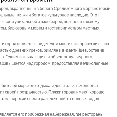
ород, вкрапленный в берега Средиземного моря, который
тельные пляжи и богатое культурное наследие. Этот
ов своей уникальной атмосферой, позволяя каждому
ом, бирюзовым морем и гостеприимством местных
 и город является свидетелем многих исторических эпох.
астью древних греков, римлян и византийцев, оставив
ков. Одним из выдающихся объектов культурного
 возвышается над городом, предоставляя великолепные
бителей морского отдыха. Здесь галька сменяется
нит своей прозрачностью. Пляжи города имеют хорошо
стам широкий спектр развлечений, от водных видов
является его прибрежная набережная, где рестораны,