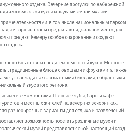
инужденного отдыха. Вечерние прогулки по набережной
едиземноморской кухни и звуками живой музыки.
примечательностями, в том числе национальным парком
опады и горные тропы предлагают идеальное место для
ироды придают Кемеру особое очарование и создают
ого отдыха.
новлено богатством средиземноморской кухни. Местные
ты, традиционные блюда с овощами и фруктами, а также
ода могут насладиться ароматными блюдами, собранными
уникальный вкус этого региона.
льными возможностями. Ночные клубы, бары и кафе
туристов и местных жителей на вечерних вечеринках.
ляя разнообразные варианты для отдыха и развлечений.
доставляет возможность посетить различные музеи и
еологический музей представляет собой настоящий клад