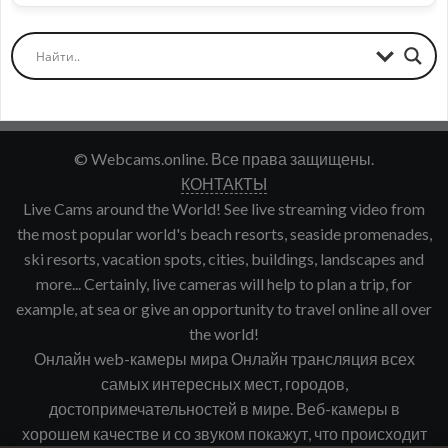
© Webcams.online. Все права защищены.
КОНТАКТЫ
Live Cams around the World! See live streaming video from
the most popular world's beach resorts, seaside promenades,
ski resorts, vacation spots, cities, buildings, landscapes and
more... Certainly, live cameras will help to plan a trip, for
example, at sea or give an opportunity to travel online all over
the world!
Онлайн web-камеры мира Онлайн трансляция всех
самых интересных мест, городов,
достопримечательностей в мире. Веб-камеры в
хорошем качестве и со звуком покажут, что происходит