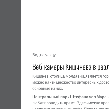
Вид на улицу
Веб-камеры Кишинева в реа
Кишинев, столица Молдавии, является гор
можно найти множество интересных досто
основные из них:
Центральный парк Штефана чел Маре.
любят проводить время. Здесь можно прог
насладиться уютными кафе. Парк также из