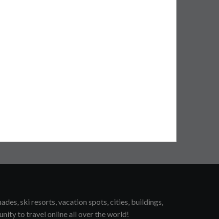
s, ski resorts, vacation spots, cities, buildings,
unity to travel online all over the world!