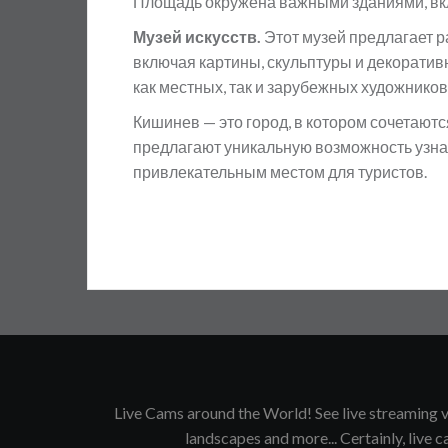
Площадь окружена важными зданиями, вкл
Музей искусств.
Этот музей предлагает р
включая картины, скульптуры и декоратив
как местных, так и зарубежных художников
Кишинев — это город, в котором сочетают
предлагают уникальную возможность узнат
привлекательным местом для туристов.
Live Cams around the World! See live streaming vi
landscapes and more... Certainly, live ca