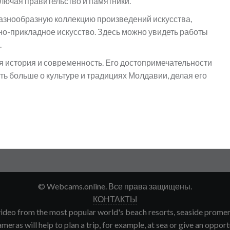
ючая правительство и памятники.
азнообразную коллекцию произведений искусства,
но-прикладное искусство. Здесь можно увидеть работы
.
ся история и современность. Его достопримечательности
ь больше о культуре и традициях Молдавии, делая его
© Webcams.online. Все права защищены.
КОНТАКТЫ
deo from the most popular world's beach resorts, seaside promenade
meras will help to plan a trip, for example, at sea or give an opport