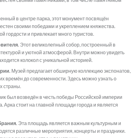
нный в центре парка, этот монумент посвящён
вестен своими победами и укреплением княжества.
 гордости и привлекает много туристов.
вителя.
Этот великолепный собор, построенный в
хитектурой и уютной атмосферой. Внутри можно увидеть
аходится колокол с уникальной историей.
рии.
Музей предлагает обширную коллекцию экспонатов,
х времён до современности. Здесь можно узнать о
х страны.
ник был возведён в честь победы Российской империи
. Арка стоит на главной площади города и является
брания.
Эта площадь является важным культурным и
одятся различные мероприятия, концерты и праздники.