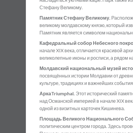
Стефану Великому.
Памятник Стефану Великому.
Расположе
великому молдавскому князю, который из
Памятник является символом национальной
Кафедральный собор Небесного покро
начале XIX века, отличается красивой ар
великолепные иконы и росписи, а рядом н
Молдавский национальный музей исто
посвящённых истории Молдавии от древни
культуре, традициях и важнейших события
АркаTriumphal.
Этот исторический памят
над Османской империей в начале XIX века
одной из визитных карточек Кишинева.
Площадь Великого Национального Со
политическим центром города. Здесь пров