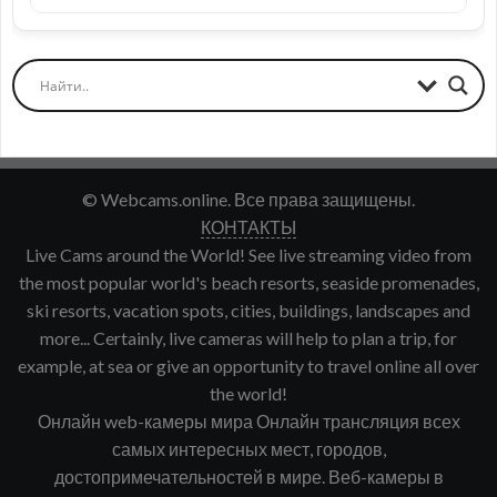
© Webcams.online. Все права защищены.
КОНТАКТЫ
Live Cams around the World! See live streaming video from
the most popular world's beach resorts, seaside promenades,
ski resorts, vacation spots, cities, buildings, landscapes and
more... Certainly, live cameras will help to plan a trip, for
example, at sea or give an opportunity to travel online all over
the world!
Онлайн web-камеры мира Онлайн трансляция всех
самых интересных мест, городов,
достопримечательностей в мире. Веб-камеры в