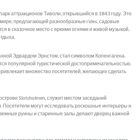
парк аттракционов Тиволи, открывшийся в 1843 году. Это
 мире, предлагающий разнообразные rides, садовые
ся в сказочное место с яркими огнями и живой музыкой,
отдыха.
анной Эдвардом Эрнстом, стал символом Копенгагена.
тся популярной туристической достопримечательностью.
привлекает множество посетителей, желающих сделать
строве Slotsholmen, служит местом заседаний
. Посетители могут исследовать роскошные интерьеры и
одземные руины и старинные залы делают дворец важной
своими разноцветными домами и живописным каналом.