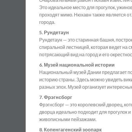
Это идеальное место для прогулок, ужино
проходят мимо. Нюхавн также является от
города.
5. Рундетаун
Рундетаун — это старинная башня, построе
спиральной лестницей, которая ведет на 
потрясающий вид на город и его окрестнос
6. Музей национальной истории
Национальный музей Дании предлагает п
историю страны. Здесь можно увидеть вик
разных эпох. Музей организует интересны
7. Фрэгнсборг
Фрэгнсборг — это королевский дворец, ко
дворца идеально подходит для прогулок и
живописными пейзажами.
8. Копенгагенский зоопарк