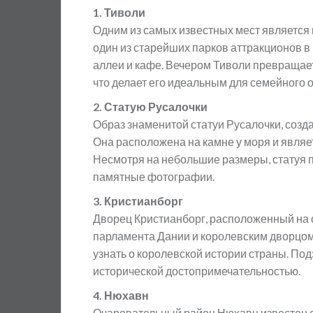
1. Тиволи
Одним из самых известных мест является 
один из старейших парков аттракционов в
аллеи и кафе. Вечером Тиволи превращает
что делает его идеальным для семейного 
2. Статую Русалочки
Образ знаменитой статуи Русалочки, созд
Она расположена на камне у моря и являе
Несмотря на небольшие размеры, статуя 
памятные фотографии.
3. Кристианборг
Дворец Кристианборг, расположенный на о
парламента Дании и королевским дворцом
узнать о королевской истории страны. П
исторической достопримечательностью.
4. Нюхавн
Очаровательный район Нюхавн известен 