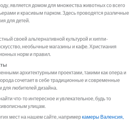
году, является домом для множества животных со всего
ьерами и красивым парком. Здесь проводятся различные
я для детей.
стный своей альтернативной культурой и хиппи-
искусство, необычные магазины и кафе. Христиания
ционных норм и правил.
кты
менными архитектурными проектами, такими как опера и
 города сочетает в себе традиционные и современные
м для любителей дизайна.
найти что-то интересное и увлекательное, будь то
 живописным улицам.
угих мест на нашем сайте, например
камеры Валенсия,