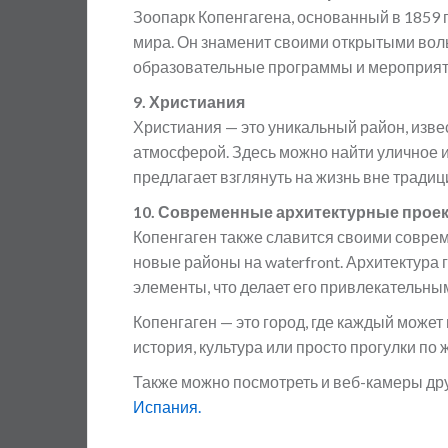
Зоопарк Копенгагена, основанный в 1859 
мира. Он знаменит своими открытыми вол
образовательные программы и мероприяти
9. Христиания
Христиания — это уникальный район, изве
атмосферой. Здесь можно найти уличное 
предлагает взглянуть на жизнь вне тради
10. Современные архитектурные прое
Копенгаген также славится своими совре
новые районы на waterfront. Архитектура
элементы, что делает его привлекательны
Копенгаген — это город, где каждый может 
история, культура или просто прогулки по
Также можно посмотреть и веб-камеры др
Испания.