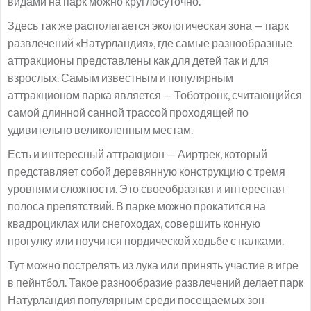
видами на парк можно круглосуточно.
Здесь так же располагается экологическая зона — парк
развлечений «Натурландия», где самые разнообразные
аттракционы представлены как для детей так и для
взрослых. Самым известным и популярным
аттракционом парка является — Тоботронк, считающийся
самой длинной санной трассой проходящей по
удивительно великолепным местам.
Есть и интересный аттракцион — Аиртрек, который
представляет собой деревянную конструкцию с тремя
уровнями сложности. Это своеобразная и интересная
полоса препятствий. В парке можно прокатится на
квадроциклах или снегоходах, совершить конную
прогулку или поучится нордической ходьбе с палками.
Тут можно пострелять из лука или принять участие в игре
в пейнтбол. Такое разнообразие развлечений делает парк
Натурландия популярным среди посещаемых зон