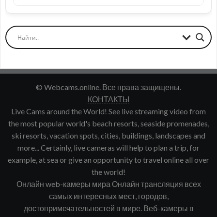
© Webcams.online. Все права защищены.
КОНТАКТЫ
Live Cams around the World! See live streaming video from
the most popular world's beach resorts, seaside promenades,
ski resorts, vacation spots, cities, buildings, landscapes and
more... Certainly, live cameras will help to plan a trip, for
example, at sea or give an opportunity to travel online all over
the world!
Онлайн web-камеры мира Онлайн трансляция всех
самых интересных мест, городов,
достопримечательностей в мире. Веб-камеры в