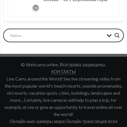
© Webcams.online. Все права защищены.
КОНТАКТЫ
Live Cams around the World! See live streaming video from
the most popular world's beach resorts, seaside promenades,
ski resorts, vacation spots, cities, buildings, landscapes and
more... Certainly, live cameras will help to plan a trip, for
example, at sea or give an opportunity to travel online all over
the world!
Онлайн web-камеры мира Онлайн трансляция всех