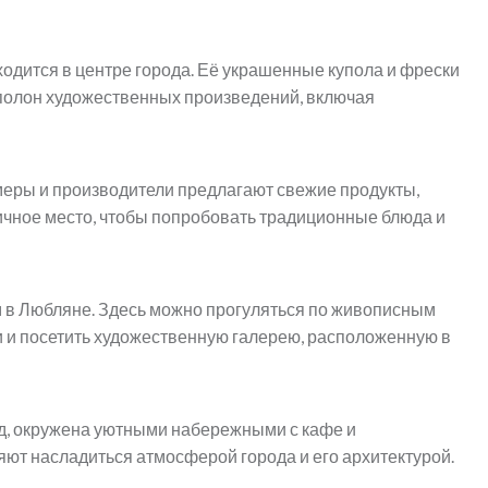
одится в центре города. Её украшенные купола и фрески
 полон художественных произведений, включая
еры и производители предлагают свежие продукты,
ичное место, чтобы попробовать традиционные блюда и
м в Любляне. Здесь можно прогуляться по живописным
 и посетить художественную галерею, расположенную в
д, окружена уютными набережными с кафе и
яют насладиться атмосферой города и его архитектурой.