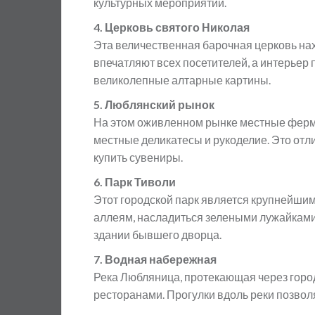
культурных мероприятий.
4. Церковь святого Николая
Эта величественная барочная церковь нах
впечатляют всех посетителей, а интерьер
великолепные алтарные картины.
5. Люблянский рынок
На этом оживленном рынке местные ферм
местные деликатесы и рукоделие. Это отл
купить сувениры.
6. Парк Тиволи
Этот городской парк является крупнейши
аллеям, насладиться зелеными лужайками
здании бывшего дворца.
7. Водная набережная
Река Любляница, протекающая через горо
ресторанами. Прогулки вдоль реки позвол