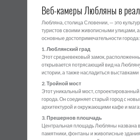
Веб-камеры Любляны в реа
Любляна, столица Словении, — это культу
туристов своими живописными улицами, а
основные достопримечательности города:
1. Люблянский град
Этот средневековый замок, расположенный
открывается потрясающий вид на Любляну и
истории, а также насладиться выставками
2. Тройной мост
Этот уникальный мост, спроектированны
города. Он соединяет старый город с нов
архитектурой и окружающими кафе и мага
3. Прешернов плошчадь
Центральная площадь Любляны названа в
памятники, фонтаны и живописные здания