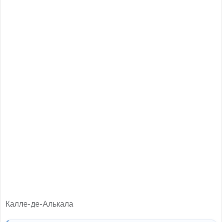
Калле-де-Алькала