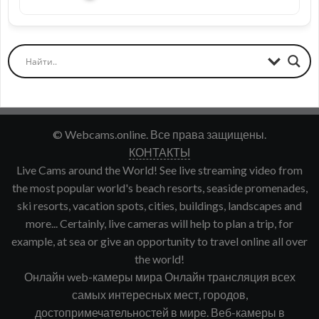
© Webcams.online. Все права защищены.
КОНТАКТЫ
Live Cams around the World! See live streaming video from
the most popular world's beach resorts, seaside promenades,
ski resorts, vacation spots, cities, buildings, landscapes and
more... Certainly, live cameras will help to plan a trip, for
example, at sea or give an opportunity to travel online all over
the world!
Онлайн web-камеры мира Онлайн трансляция всех
самых интересных мест, городов,
достопримечательностей в мире. Веб-камеры в