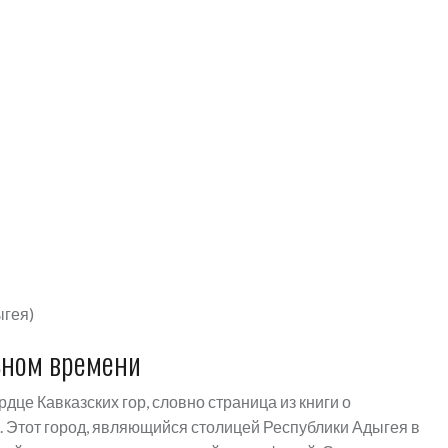
ыгея)
ьном времени
це Кавказских гор, словно страница из книги о
. Этот город, являющийся столицей Республики Адыгея в