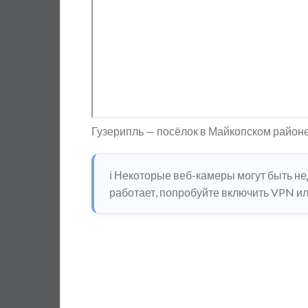
Гузерипль — посёлок в Майкопском районе
ℹ️ Некоторые веб-камеры могут быть н
работает, попробуйте включить VPN или