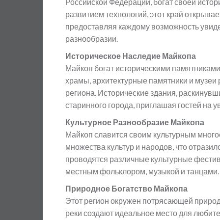
Российской Федерации, богат своей истор
развитием технологий, этот край открыва
предоставляя каждому возможность увидет
разнообразии.
Историческое Наследие Майкопа
Майкоп богат историческими памятникам
храмы, архитектурные памятники и музеи р
региона. Исторические здания, раскинувш
старинного города, приглашая гостей на у
Культурное Разнообразие Майкопа
Майкоп славится своим культурным многоо
множества культур и народов, что отразило
проводятся различные культурные фестив
местным фольклором, музыкой и танцами.
Природное Богатство Майкопа
Этот регион окружен потрясающей природ
реки создают идеальное место для любите