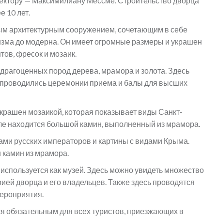
тектору — Максимилиану Мессме. Строительство дворца
е 10 лет.
ным архитектурным сооружением, сочетающим в себе
изма до модерна. Он имеет огромные размеры и украшен
ов, фресок и мозаик.
драгоценных пород дерева, мрамора и золота. Здесь
е проводились церемонии приема и балы для высших
украшен мозаикой, которая показывает виды Санкт-
зале находится большой камин, выполненный из мрамора.
ами русских императоров и картины с видами Крыма.
 камин из мрамора.
 используется как музей. Здесь можно увидеть множество
рией дворца и его владельцев. Также здесь проводятся
мероприятия.
я обязательным для всех туристов, приезжающих в