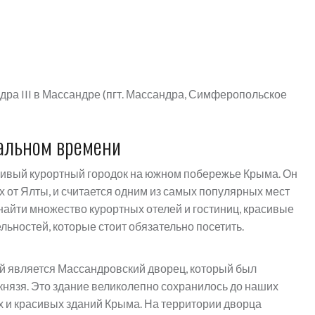
дра III в Массандре (пгт. Массандра, Симферопольское
альном времени
асивый курортный городок на южном побережье Крыма. Он
х от Ялты, и считается одним из самых популярных мест
найти множество курортных отелей и гостиниц, красивые
льностей, которые стоит обязательно посетить.
й является Массандровский дворец, который был
 князя. Это здание великолепно сохранилось до наших
х и красивых зданий Крыма. На территории дворца