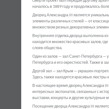
смерти проект был передан другому архи
началось в 1889 году и продолжалось боле
Дворец Александра III является уникаль
элементы различных стилей — от классиц
множеством резных декоративных элемент
Внутренняя отделка дворца выполнена из 
находится множество красивых залов, гд
слоев общества.
Один из залов — зал Санкт-Петербурга — 
Петербурга и его окрестностей. Также в 
Другой зал — зал Крым — украшен портрет
Здесь также находятся красивые люстры и
В настоящее время дворец Александра III
интересных экспонатов, связанных с исто
выставки, концерты и другие культурные 
Посещение дворца Александра III являетс