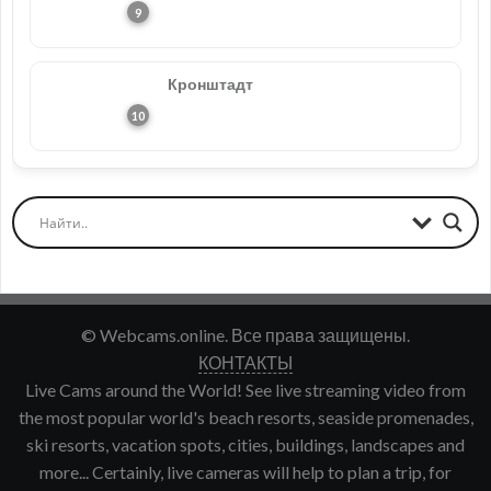
Кронштадт
© Webcams.online. Все права защищены.
КОНТАКТЫ
Live Cams around the World! See live streaming video from
the most popular world's beach resorts, seaside promenades,
ski resorts, vacation spots, cities, buildings, landscapes and
more... Certainly, live cameras will help to plan a trip, for