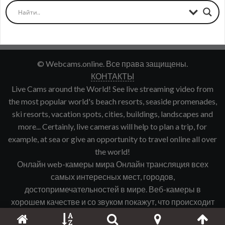
© Webcams.online. Все права защищены.
КОНТАКТЫ
Live Cams around the World! See live streaming video from
the most popular world's beach resorts, seaside promenades,
ski resorts, vacation spots, cities, buildings, landscapes and
more... Certainly, live cameras will help to plan a trip, for
example, at sea or give an opportunity to travel online all over
the world!
Онлайн web-камеры мира Онлайн трансляция всех
самых интересных мест, городов,
достопримечательностей в мире. Веб-камеры в
хорошем качестве и со звуком покажут, что происходит
именно сейчас в интересующем Вас городе, курорте и