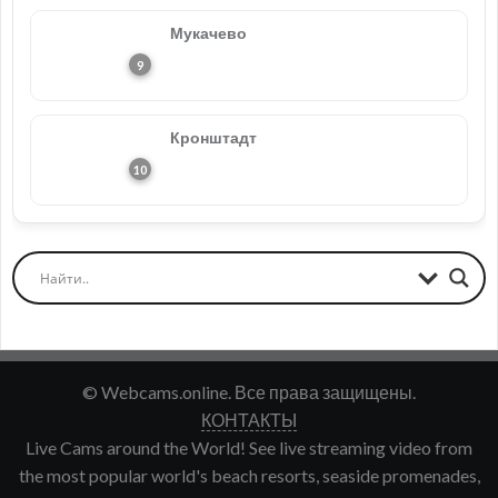
Мукачево
Кронштадт
© Webcams.online. Все права защищены.
КОНТАКТЫ
Live Cams around the World! See live streaming video from
the most popular world's beach resorts, seaside promenades,