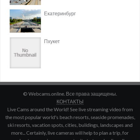
Екатеринбург
Пхукет
© Webcams.online. Все права защищены.
КОНТАКТЫ
Live Cams around the World! See live streaming video from
the most popular world's beach resorts, seaside promenades,
ski resorts, vacation spots, cities, buildings, landscapes and
more... Certainly, live cameras will help to plan a trip, for