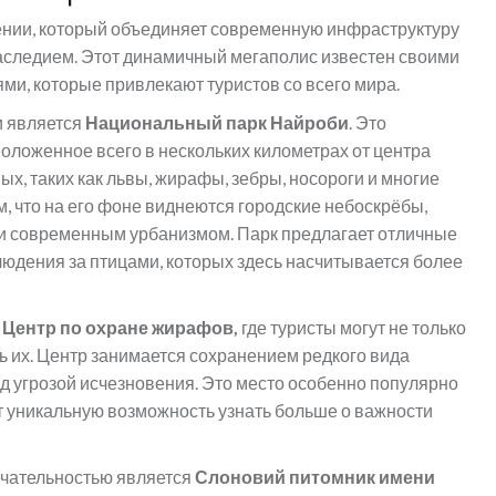
ении, который объединяет современную инфраструктуру
наследием. Этот динамичный мегаполис известен своими
и, которые привлекают туристов со всего мира.
и является
Национальный парк Найроби
. Это
оложенное всего в нескольких километрах от центра
ых, таких как львы, жирафы, зебры, носороги и многие
м, что на его фоне виднеются городские небоскрёбы,
 и современным урбанизмом. Парк предлагает отличные
людения за птицами, которых здесь насчитывается более
Центр по охране жирафов,
где туристы могут не только
ь их. Центр занимается сохранением редкого вида
д угрозой исчезновения. Это место особенно популярно
ет уникальную возможность узнать больше о важности
чательностью является
Слоновий питомник имени