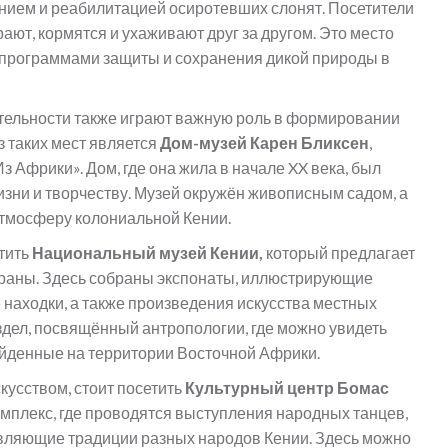
нием и реабилитацией осиротевших слонят. Посетители
ают, кормятся и ухаживают друг за другом. Это место
я программами защиты и сохранения дикой природы в
тельности также играют важную роль в формировании
 таких мест является
Дом-музей Карен Бликсен
,
з Африки». Дом, где она жила в начале XX века, был
зни и творчеству. Музей окружён живописным садом, а
 атмосферу колониальной Кении.
тить
Национальный музей Кении,
который предлагает
траны. Здесь собраны экспонаты, иллюстрирующие
находки, а также произведения искусства местных
дел, посвящённый антропологии, где можно увидеть
айденные на территории Восточной Африки.
кусством, стоит посетить
Культурный центр Бомас
мплекс, где проводятся выступления народных танцев,
авляющие традиции разных народов Кении. Здесь можно