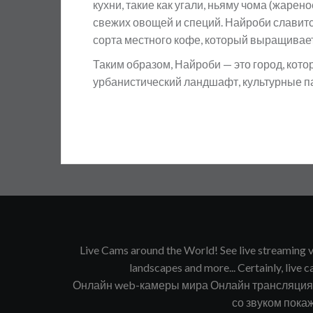
кухни, такие как угали, ньяму чома (жаре
свежих овощей и специй. Найроби славитс
сорта местного кофе, который выращивает
Таким образом, Найроби — это город, кото
урбанистический ландшафт, культурные п
Live Cams around the World! See live streaming vi
landscapes and more... Certainly, live ca
Онлайн web-камеры мира Онлайн трансляция в
со звуком покаж