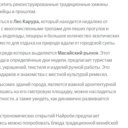
посетить реконструированные традиционные хижины
нийцы в прошлом.
ться в
Лес Карура,
который находится недалеко от
к с многочисленными тропами для пеших прогулок и
ть водопады, пещеры и большое количество экзотических
есто для отдыха на природе вдали от городской суеты.
 среди которых выделяется
Масайский рынок
. Этот
да в определённые дни недели, предлагает туристам
украшений, текстиля и изделий ручной работы. Это
дарков и знакомства с местной культурой ремесел.
высоких зданий города, является важной архитектурной
шись на его смотровую площадку, можно насладиться
ности, а также увидеть, как динамично развивается
гастрономических открытий Найроби предлагает
Здесь можно попробовать блюда традиционной кенийской