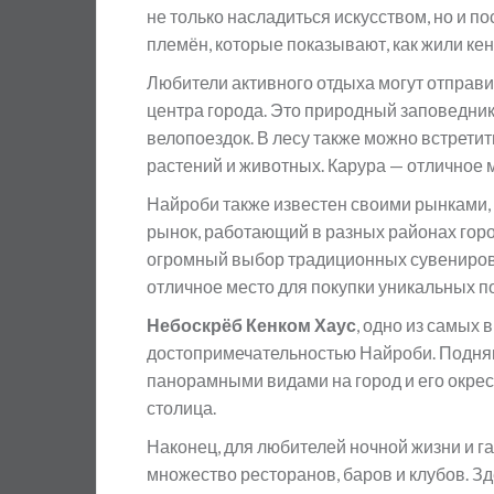
не только насладиться искусством, но и 
племён, которые показывают, как жили ке
Любители активного отдыха могут отправи
центра города. Это природный заповедни
велопоездок. В лесу также можно встрети
растений и животных. Карура — отличное м
Найроби также известен своими рынками,
рынок, работающий в разных районах горо
огромный выбор традиционных сувениров, 
отличное место для покупки уникальных по
Небоскрёб Кенком Хаус
, одно из самых 
достопримечательностью Найроби. Подняв
панорамными видами на город и его окрест
столица.
Наконец, для любителей ночной жизни и 
множество ресторанов, баров и клубов. 