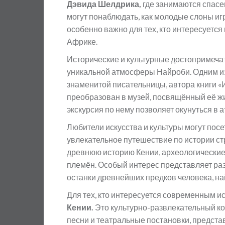
Дэвида Шелдрика,
где занимаются спасе
могут понаблюдать, как молодые слоны игр
особенно важно для тех, кто интересуетс
Африке.
Исторические и культурные достопримеча
уникальной атмосферы Найроби. Одним из
знаменитой писательницы, автора книги «И
преобразован в музей, посвящённый её жи
экскурсия по нему позволяет окунуться в
Любители искусства и культуры могут посе
увлекательное путешествие по истории с
древнюю историю Кении, археологические 
племён. Особый интерес представляет раз
останки древнейших предков человека, н
Для тех, кто интересуется современным ис
Кении.
Это культурно-развлекательный ко
песни и театральные постановки, предст